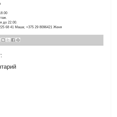
ов
18.00
этаж.
я до 22.00.
225 68 41 Маша; +375 29 8096421 Женя
:
нтарий