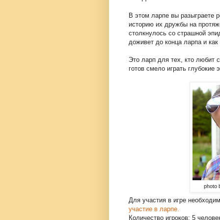
В этом ларпе вы разыграете 
историю их дружбы на протяж
столкнулось со страшной эп
доживет до конца ларпа и как
Это ларп для тех, кто любит 
готов смело играть глубокие
photo b
Для участия в игре необходим
участие в ларпе.
Количество игроков: 5 челов