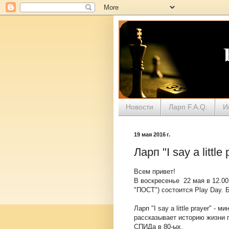
Новости
Ларп F.A.Q.
И
19 мая 2016 г.
Ларп "I say a little 
Всем привет!
В воскресенье 22 мая в 12.00
"ПОСТ") состоится Play Day. Бу
Ларп "I say a little prayer" - м
рассказывает историю жизни 
СПИДа в 80-ых.