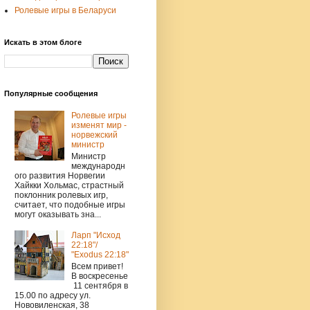
Ролевые игры в Беларуси
Искать в этом блоге
Популярные сообщения
Ролевые игры
изменят мир -
норвежский
министр
Министр
международн
ого развития Норвегии
Хайкки Хольмас, страстный
поклонник ролевых игр,
считает, что подобные игры
могут оказывать зна...
Ларп "Исход
22:18"/
"Exodus 22:18"
Всем привет!
В воскресенье
11 сентября в
15.00 по адресу ул.
Нововиленская, 38