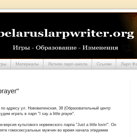
гры
Материалы
Летняя ларп-школа
Ссылки
Ларп Ф
prayer"
 по адресу ул. Нововиленская, 38 (Образовательный центр
дем играть в ларп "I say a little prayer".
ини-версия культового норвежского ларпа "Just a little lovin'". Он
пяти гомосексуальных мужчин во время начала эпидемии