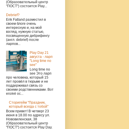
(Образовательный центр
"ПОСТ") состоится Play...
Debrief?
Erik Fatland разместил в
своем блоге очень
интересную и, на мой
взгляд, нужную статью,
посвященную дибрифингу
(англ. debrief) после
ларпов...
Play Day 21
августа - ларп
"Long time no
see"
Long time no
see Это ларп
про человека, который 15
лет провёл в тюрьме и не
поддерживал связь со
своими родственниками. Вот
его/её ос...
Сторигейм "Праздник,
который всегда с тобой"
Всем привет! В четверг 23
июня в 18.00 по адресу ул.
Нововиленская, 38
(Образовательный центр
"ПОСТ") состоится Play Day.