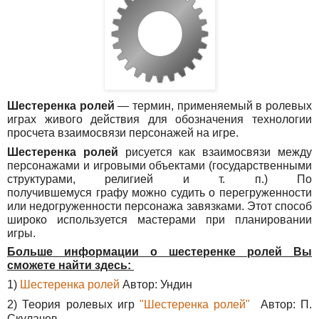
Шестеренка ролей
— термин, применяемый в ролевых
играх живого действия для обозначения технологии
просчета взаимосвязи персонажей на игре.
Шестеренка ролей
рисуется как взаимосвязи между
персонажами и игровыми объектами (государственными
структурами, религией и т. п.) По
получившемуся графу можно судить о перегруженности
или недогруженности персонажа завязками. Этот способ
широко используется мастерами при планировании
игры.
Больше информации о шестеренке ролей Вы
сможете найти здесь:
1)
Шестеренка ролей
Автор: Ундин
2) Теория ролевых игр
"Шестеренка ролей"
Автор: П.
Скулачев